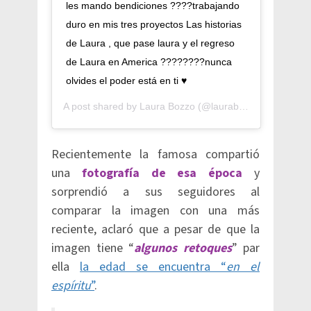
les mando bendiciones ????trabajando
duro en mis tres proyectos Las historias
de Laura , que pase laura y el regreso
de Laura en America ????????nunca
olvides el poder está en ti ♥️
A post shared by
Laura Bozzo
(@laurabozzo_of) on
Dec
Recientemente la famosa compartió
una
fotografía de esa época
y
sorprendió a sus seguidores al
comparar la imagen con una más
reciente, aclaró que a pesar de que la
imagen tiene “
algunos retoques
” par
ella
la edad se encuentra “
en el
espíritu
”
.