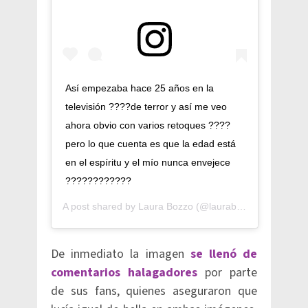
Así empezaba hace 25 años en la
televisión ????de terror y así me veo
ahora obvio con varios retoques ????
pero lo que cuenta es que la edad está
en el espíritu y el mío nunca envejece
????????????
A post shared by
Laura Bozzo
(@laurabozzo_of) on
Jan
De inmediato la imagen
se llenó de
comentarios halagadores
por parte
de sus fans, quienes aseguraron que