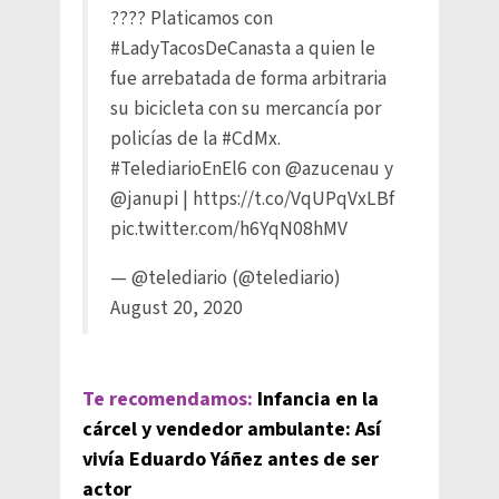
???? Platicamos con
#LadyTacosDeCanasta
a quien le
fue arrebatada de forma arbitraria
su bicicleta con su mercancía por
policías de la
#CdMx
.
#TelediarioEnEl6
con
@azucenau
y
@janupi
|
https://t.co/VqUPqVxLBf
pic.twitter.com/h6YqN08hMV
— @telediario (@telediario)
August 20, 2020
Te recomendamos:
Infancia en la
cárcel y vendedor ambulante: Así
vivía Eduardo Yáñez antes de ser
actor