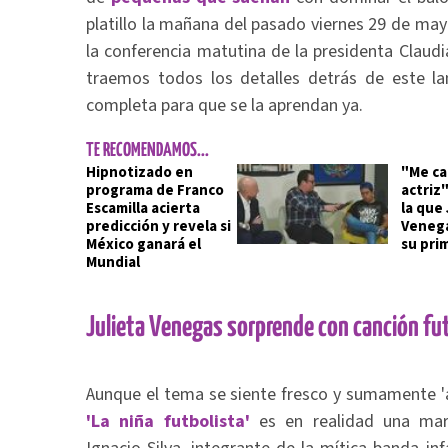
platillo la mañana del pasado viernes 29 de ma
la conferencia matutina de la presidenta Claud
traemos todos los detalles detrás de este lan
completa para que se la aprendan ya.
TE RECOMENDAMOS...
Hipnotizado en
"Me ca
programa de Franco
actriz"
Escamilla acierta
la que 
predicción y revela si
Venega
México ganará el
su pri
Mundial
Julieta Venegas sorprende con canción fu
Aunque el tema se siente fresco y sumamente 'a
'La niña futbolista'
es en realidad una mar