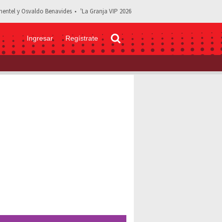
entel y Osvaldo Benavides
'La Granja VIP 2026
Ingresar
Regístrate
 de la nueva canción de Julieta Venegas rumbo al Mundial 2026