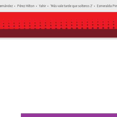
ernández
Pérez Hilton
Yahir
'Más vale tarde que solteros 2'
Esmeralda Pim
Estás leyendo: 'La Niña Futbolista': Letra completa