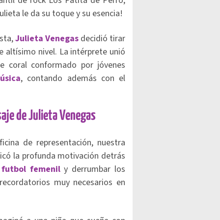
antil de rock Los Patita de Perro,
ulieta le da su toque y su esencia!
ista,
Julieta Venegas
decidió tirar
 altísimo nivel. La intérprete unió
le coral conformado por jóvenes
úsica
, contando además con el
saje de Julieta Venegas
cina de representación, nuestra
licó la profunda motivación detrás
l futbol femenil
y derrumbar los
 recordatorios muy necesarios en