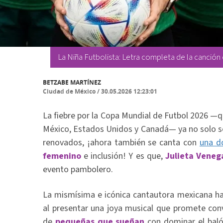
La Niña Futbolista: Letra completa de la canción 
BETZABE MARTÍNEZ
Ciudad de México
/
30.05.2026 12:23:01
La fiebre por la Copa Mundial de Futbol 2026 —
México, Estados Unidos y Canadá— ya no solo se
renovados, ¡ahora también se canta con
una d
femenino
e inclusión! Y es que,
Julieta Veneg
evento pambolero.
La mismísima e icónica cantautora mexicana ha
al presentar una joya musical que promete conv
de
pequeñas que sueñan
con dominar el baló