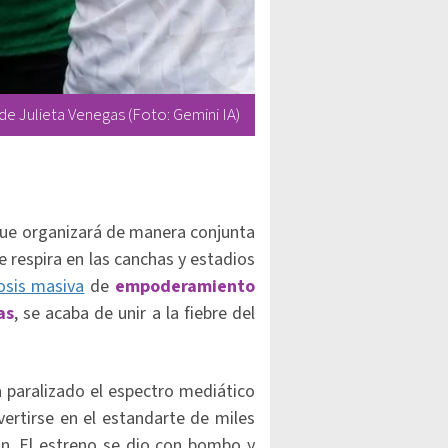
de Julieta Venegas (Foto: Gemini IA)
que organizará de manera conjunta
 respira en las canchas y estadios
osis masiva
de
empoderamiento
as
, se acaba de unir a la fiebre del
 paralizado el espectro mediático
ertirse en el estandarte de miles
n. El estreno se dio con bombo y