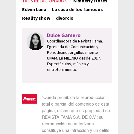
TAGS RELACIONADOS:
Kimberly Flores
Edwin Luna
La casa de los famosos
Reality show
divorcio
Dulce Gamero
Coordinadora de Revista Fama.
Egresada de Comunicación y
Periodismo, orgullosamente
UNAM. En MILENIO desde 2017.
Espectáculos, música y
entretenimiento.
"Queda prohibida la reproducción
total o parcial del contenido de esta
página, mismo que es propiedad de
REVISTA FAMA S.A. DE C.V.; su
reproducción no autorizada
constituye una infracción y un delito