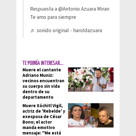
Respuesta a @Antonio Azuara Miran
Te amo para siempre
♬ sonido original - haroldazuara
TE PODRÍA INTERESAR...
Muere el cantante
Adriano Muniz:
vecinos encuentran
su cuerpo sin vida
dentro de su
departamento
Muere Xóchitl Vigil,
actriz de 'Rebelde' y
exesposa de César
Bono; el actor
manda emotivo
mensaje: "Me está