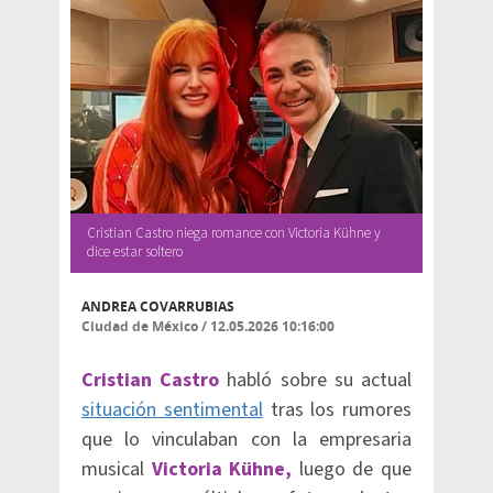
Cristian Castro niega romance con Victoria Kühne y
dice estar soltero
ANDREA COVARRUBIAS
Ciudad de México
/
12.05.2026 10:16:00
Cristian Castro
habló sobre su actual
situación sentimental
tras los rumores
que lo vinculaban con la empresaria
musical
Victoria Kühne,
luego de que