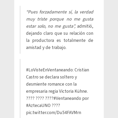
“Pues forzadamente sí, la verdad
muy triste porque no me gusta
estar solo, no me gusta”,
admitió,
dejando claro que su relación con
la productora es totalmente de
amistad y de trabajo.
#LoVisteEnVentaneando
: Cristian
Castro se declara soltero y
desmiente romance con la
empresaria regia Victoria Kühne.
???? ???? ????
#Ventaneando
por
#AztecaUNO
????
pic.twitter.com/Du54FAVMrn