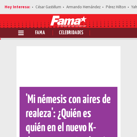
César Gastélum
Armando Hernández
Pérez Hilton
Yah
FAMA
CELEBRIDADES
Comparte esta noticia
'Mi némesis con aires de
realeza': ¿Quién es
quién en el nuevo K-