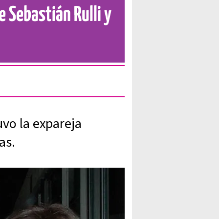
e Sebastián Rulli y
uvo la expareja
as.