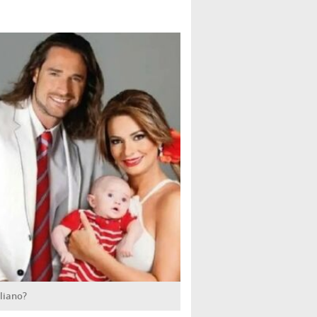
.
lliano?