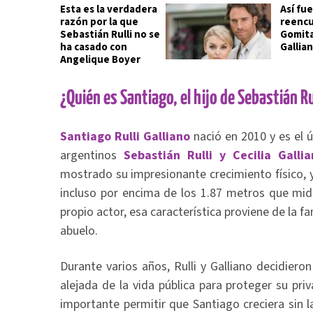
Esta es la verdadera
Así fu
razón por la que
reencu
Sebastián Rulli no se
Gomita
ha casado con
Gallia
Angelique Boyer
¿Quién es Santiago, el hijo de Sebastián Rul
Santiago Rulli Galliano
nació en 2010 y es el 
argentinos
Sebastián Rulli y Cecilia Gallia
mostrado su impresionante crecimiento físico, 
incluso por encima de los 1.87 metros que mid
propio actor, esa característica proviene de la f
abuelo.
Durante varios años, Rulli y Galliano decidiero
alejada de la vida pública para proteger su pr
importante permitir que Santiago creciera sin l