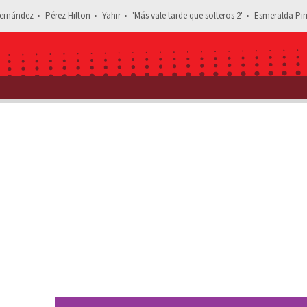
ernández
Pérez Hilton
Yahir
'Más vale tarde que solteros 2'
Esmeralda Pim
Estás leyendo: C