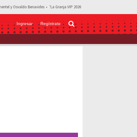
entel y Osvaldo Benavides
'La Granja VIP 2026
Ingresar
Regístrate
onoce a Santiago, el hijo de Sebastián Rulli y Cecilia Galliano