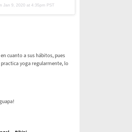
on
Jan 9, 2020 at 4:35pm PST
en cuanto a sus hábitos, pues
practica yoga regularmente, lo
 guapa!