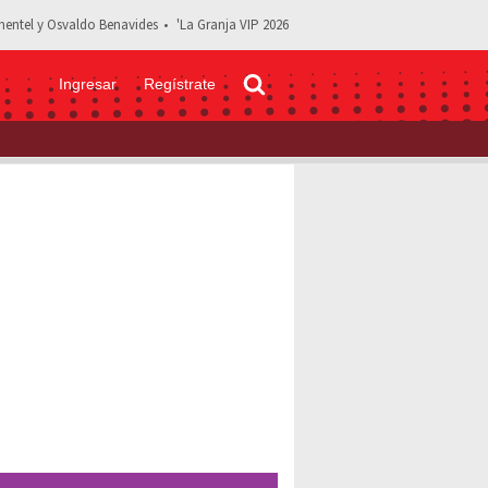
entel y Osvaldo Benavides
'La Granja VIP 2026
Ingresar
Regístrate
: Daniela Aedo de ‘Carita de Ángel’ impacta con foto en bikini