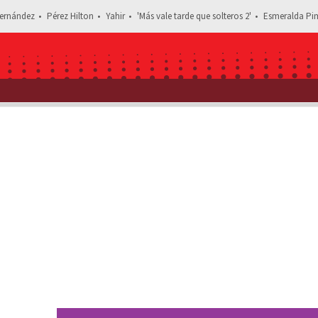
ernández
Pérez Hilton
Yahir
'Más vale tarde que solteros 2'
Esmeralda Pim
Estás leyendo: ‘Una hermosa sirena’