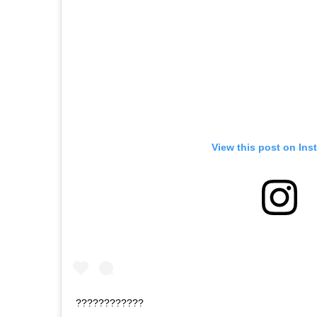
View this post on Ins
????????????