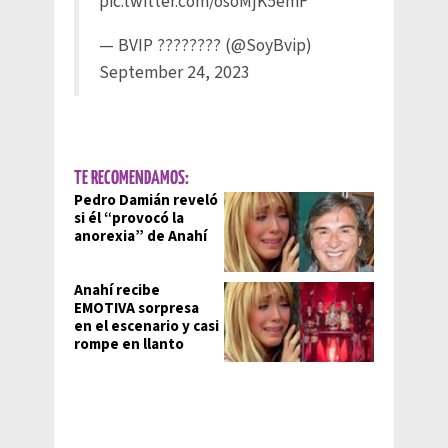
pic.twitter.com/osoMjK5emF
— BVIP ???????? (@SoyBvip)
September 24, 2023
TE RECOMENDAMOS:
Pedro Damián reveló
si él “provocó la
anorexia” de Anahí
Anahí recibe
EMOTIVA sorpresa
en el escenario y casi
rompe en llanto