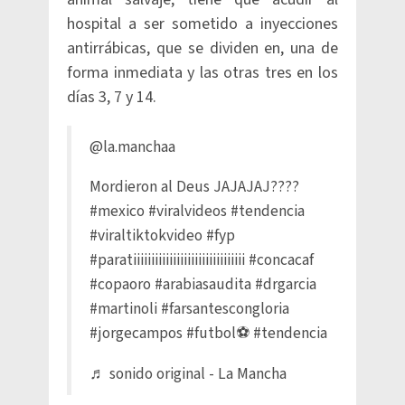
hospital a ser sometido a inyecciones
antirrábicas, que se dividen en, una de
forma inmediata y las otras tres en los
días 3, 7 y 14.
@la.manchaa
Mordieron al Deus JAJAJAJ????
#mexico
#viralvideos
#tendencia
#viraltiktokvideo
#fyp
#paratiiiiiiiiiiiiiiiiiiiiiiiiiiiiiii
#concacaf
#copaoro
#arabiasaudita
#drgarcia
#martinoli
#farsantescongloria
#jorgecampos
#futbol⚽️
#tendencia
♬ sonido original - La Mancha