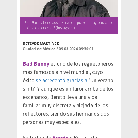
Bad Bunny tiene dos hermanos que son muy parecidos
a él. ¿Los conocías? (Instagram)
BETZABE MARTÍNEZ
Ciudad de México
/
09.03.2024 09:30:01
Bad Bunny
es uno de los reguetoneros
más famosos a nivel mundial, cuyo
éxito
se acrecentó gracias a
‘Un verano
sin ti’. Y aunque es un furor arriba de los
escenarios, Benito lleva una vida
familiar muy discreta y alejada de los
reflectores, siendo sus hermanos dos
personas muy especiales.
Se tratan de
Bernie
y Bysael, dos