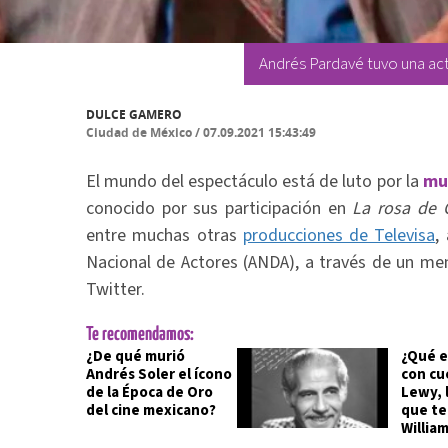
Andrés Pardavé tuvo una act
DULCE GAMERO
Ciudad de México
/
07.09.2021 15:43:49
El mundo del espectáculo está de luto por la
mu
conocido por sus participación en
La rosa de 
entre muchas otras
producciones de Televisa
,
Nacional de Actores (ANDA), a través de un me
Twitter.
Te recomendamos:
¿De qué murió
¿Qué e
Andrés Soler el ícono
con cu
de la Época de Oro
Lewy, 
del cine mexicano?
que te
Willia