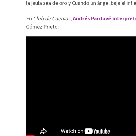
la jaula sea de oro y Cuando un ángel baja al infi
En
Club de Cuervos
,
Andrés Pardavé interpret
Gómez Prieto: