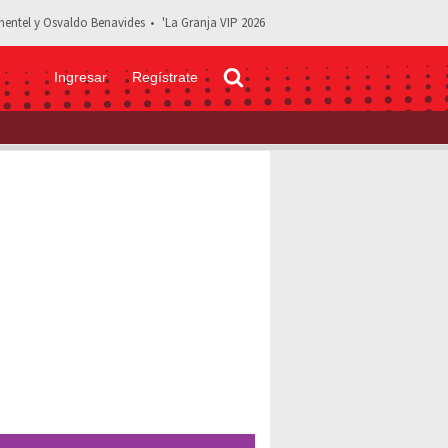
entel y Osvaldo Benavides
'La Granja VIP 2026
Ingresar
Regístrate
és Pardavé, actor de ‘Como dice el dicho’ y ‘Club de cuervos’