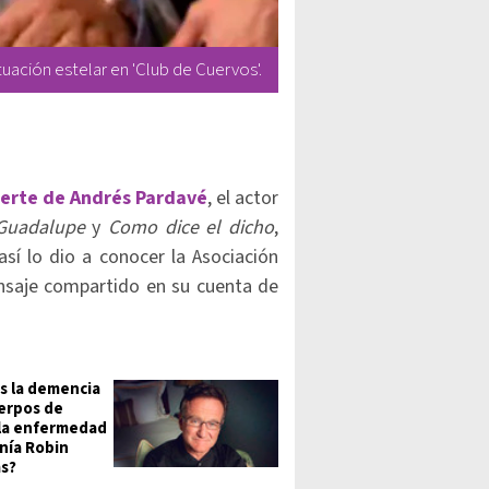
uación estelar en 'Club de Cuervos'.
erte de Andrés Pardavé
, el actor
Guadalupe
y
Como dice el dicho
,
 así lo dio a conocer la Asociación
nsaje compartido en su cuenta de
s la demencia
erpos de
la enfermedad
nía Robin
ms?