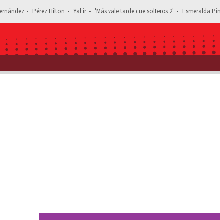
ernández
Pérez Hilton
Yahir
'Más vale tarde que solteros 2'
Esmeralda Pim
Estás leyendo: Murió Andr