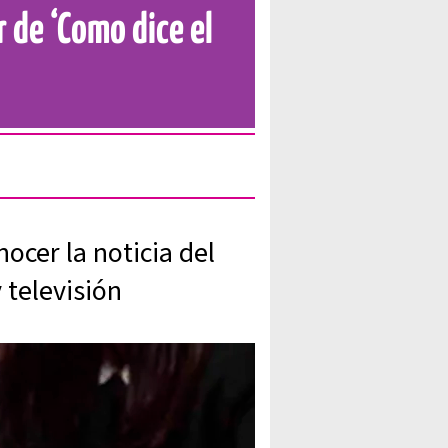
 de ‘Como dice el
ocer la noticia del
 televisión