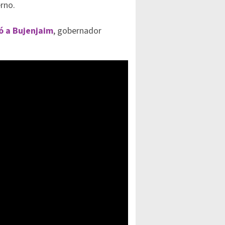
erno.
ó a Bujenjaim
, gobernador