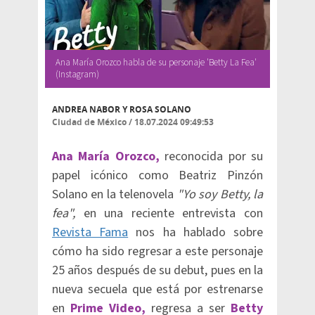
Ana María Orozco habla de su personaje 'Betty La Fea'
(Instagram)
ANDREA NABOR
Y ROSA SOLANO
Ciudad de México
/
18.07.2024 09:49:53
Ana María Orozco,
reconocida por su
papel icónico como Beatriz Pinzón
Solano en la telenovela
"Yo soy Betty, la
fea",
en una reciente entrevista con
Revista Fama
nos ha hablado sobre
cómo ha sido regresar a este personaje
25 años después de su debut, pues en la
nueva secuela que está por estrenarse
en
Prime Video,
regresa a ser
Betty