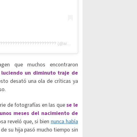
????????????????????????
(@aislinnderbez) on
Apr 26, 2020 at 3:
agen que muchos encontraron
luciendo un diminuto traje de
esto desató una ola de críticas ya
so.
rie de fotografías en las que
se le
o unos meses del nacimiento de
sa reveló que, si bien
nunca había
o de su hija pasó mucho tiempo sin