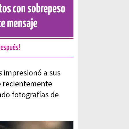
tos con sobrepeso
te mensaje
 después!
es
impresionó a sus
ue recientemente
ndo fotografías de