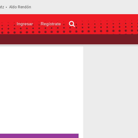
tz
Aldo Rendón
Ingresar
Regístrate
te fotos con sobrepeso tras embarazo y envía fuerte mensaje