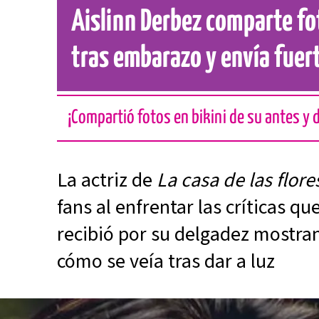
Aislinn Derbez comparte fo
tras embarazo y envía fuer
¡Compartió fotos en bikini de su antes y
La actriz de
La casa de las flor
fans al enfrentar las críticas q
recibió por su delgadez mostra
cómo se veía tras dar a luz