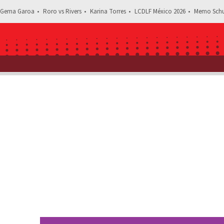
Gema Garoa
Roro vs Rivers
Karina Torres
LCDLF México 2026
Memo Schu
Estás leyendo: Aislinn Derbez compar