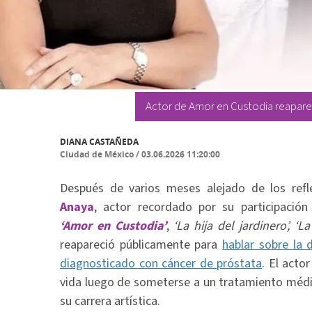
Actor de Amor en Custodia reaparec
DIANA CASTAÑEDA
Ciudad de México
/
03.06.2026 11:20:00
Después de varios meses alejado de los refl
Anaya
, actor recordado por su participació
‘Amor en Custodia’
,
‘La hija del jardinero’, ‘L
reapareció públicamente para
hablar sobre la d
diagnosticado con cáncer de próstata
. El act
vida luego de someterse a un tratamiento médi
su carrera artística.