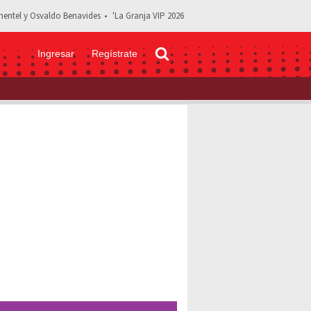
entel y Osvaldo Benavides
'La Granja VIP 2026
Ingresar
Regístrate
agnosticado con cáncer y sufrir fuertes problemas económicos