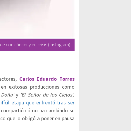
e con cáncer y en crisis (Instagram)
ectores,
Carlos Eduardo Torres
n en exitosas producciones como
a Doña’
y
‘El Señor de los Cielos’,
ifícil etapa que enfrentó tras ser
or compartió cómo ha cambiado su
co que lo obligó a poner en pausa