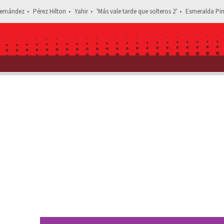
ernández
Pérez Hilton
Yahir
'Más vale tarde que solteros 2'
Esmeralda Pim
leyendo: Reaparece recordado actor de ‘Amor en Custodia’ tras ser di