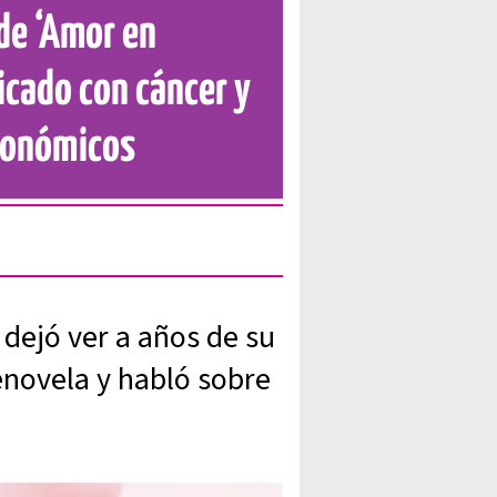
de ‘Amor en
icado con cáncer y
económicos
dejó ver a años de su
enovela y habló sobre