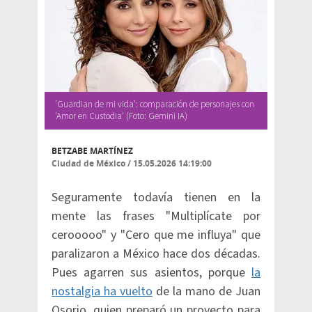
'Guardian de mi vida': comparación de personajes con
'Amor en Custodia' (Foto: Gemini IA)
BETZABE MARTÍNEZ
Ciudad de México
/
15.05.2026 14:19:00
Seguramente todavía tienen en la
mente las frases "Multiplícate por
cerooooo" y "Cero que me influya" que
paralizaron a México hace dos décadas.
Pues agarren sus asientos, porque
la
nostalgia ha vuelto
de la mano de Juan
Osorio, quien preparó un proyecto para