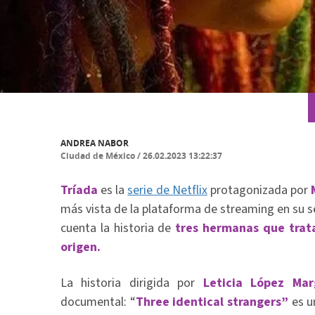
ANDREA NABOR
Ciudad de México
/
26.02.2023 13:22:37
Tríada
es la
serie de Netflix
protagonizada por
más vista de la plataforma de streaming en su s
cuenta la historia de
tres hermanas que trata
origen.
La historia dirigida por
Leticia López Mar
documental: “
Three identical strangers”
es u