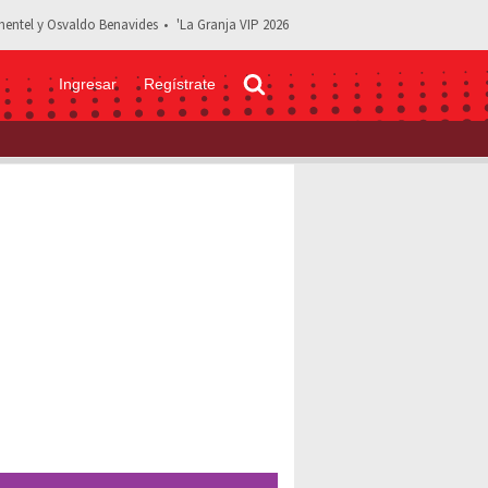
entel y Osvaldo Benavides
'La Granja VIP 2026
Ingresar
Regístrate
ena de pole dance en 'Tríada' y todos están hablando de ella