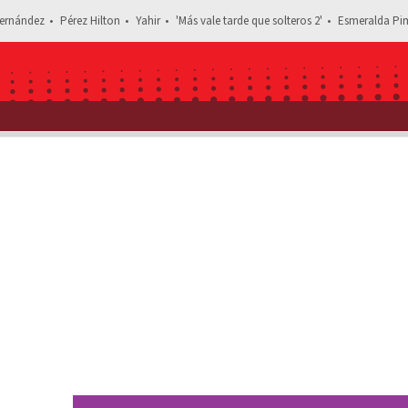
ernández
Pérez Hilton
Yahir
'Más vale tarde que solteros 2'
Esmeralda Pim
Estás leyendo: Maite Perroni protagonizó emocionante esc