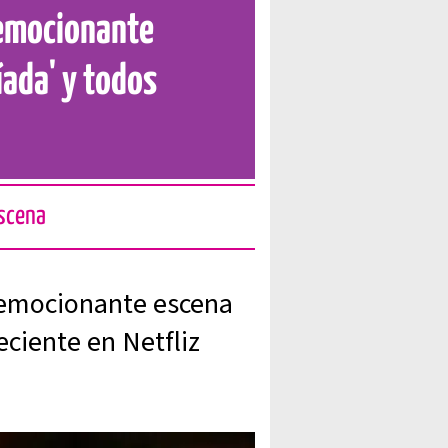
 emocionante
íada' y todos
escena
 emocionante escena
eciente en Netfliz