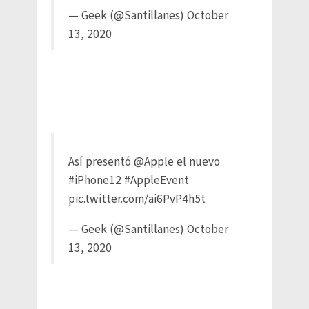
— Geek (@Santillanes)
October
13, 2020
Así presentó
@Apple
el nuevo
#iPhone12
#AppleEvent
pic.twitter.com/ai6PvP4h5t
— Geek (@Santillanes)
October
13, 2020