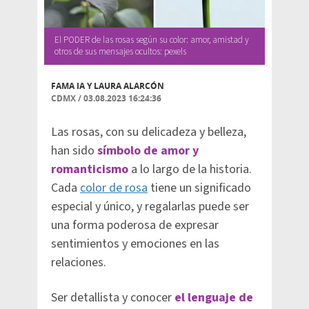
El PODER de las rosas según su color: amor, amistad y
otros de sus mensajes ocultos: pexels
FAMA IA Y
LAURA ALARCÓN
CDMX
/
03.08.2023 16:24:36
Las rosas, con su delicadeza y belleza,
han sido
símbolo de amor y
romanticismo
a lo largo de la historia.
Cada
color de rosa
tiene un significado
especial y único, y regalarlas puede ser
una forma poderosa de expresar
sentimientos y emociones en las
relaciones.
Ser detallista y conocer
el lenguaje de