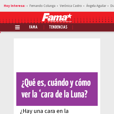
Fernando Colunga
Verónica Castro
Ángela Aguilar
Di
FAMA
TENDENCIAS
Comparte esta noticia
¿Qué es, cuándo y cómo
ver la ‘cara de la Luna?
¿Hay una cara en la