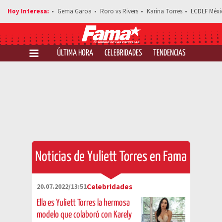
Gema Garoa
Roro vs Rivers
Karina Torres
LCDLF Méxi
ÚLTIMA HORA
CELEBRIDADES
TENDENCIAS
SALUD Y 
Noticias de Yuliett Torres en Fama
20.07.2022/13:51
Celebridades
Ella es Yuliett Torres la hermosa
modelo que colaboró con Karely