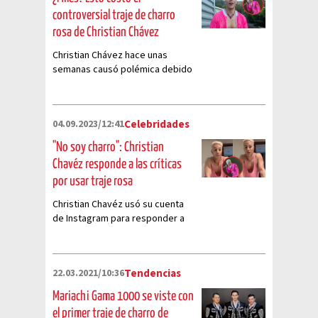
controversial traje de charro
rosa de Christian Chávez
Christian Chávez hace unas
semanas causó polémica debido
a un traje de charro en color
rosa. Aquí te decimos cuánto
costó este traje que lo volvió
04.09.2023/12:41
Celebridades
viral.
"No soy charro": Christian
Chavéz responde a las críticas
por usar traje rosa
Christian Chavéz usó su cuenta
de Instagram para responder a
las críticas por usar traje de
charro en color rosa
recientemente
22.03.2021/10:36
Tendencias
Mariachi Gama 1000 se viste con
el primer traje de charro de