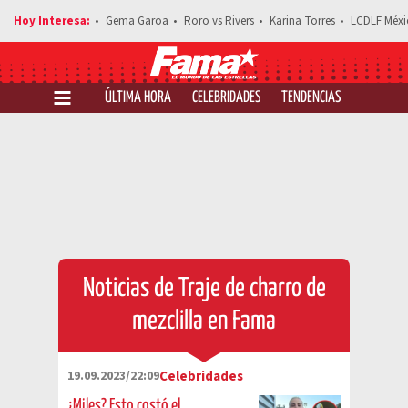
Gema Garoa
Roro vs Rivers
Karina Torres
LCDLF Méxi
ÚLTIMA HORA
CELEBRIDADES
TENDENCIAS
SALUD Y 
Noticias de Traje de charro de
mezclilla en Fama
19.09.2023/22:09
Celebridades
¿Miles? Esto costó el