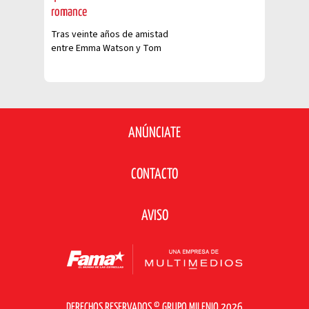
romance
Tras veinte años de amistad
entre Emma Watson y Tom
Felton, los rumores de un
romance se han desatado.
ANÚNCIATE
CONTACTO
AVISO
DERECHOS RESERVADOS © GRUPO MILENIO 2026