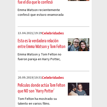
fue el día que lo confesó
Emma Watson recientemente
confesó que estuvo enamorada
de Tom Felton mientras
grababan Harry Potter
13.04.2021/19:29
Celebridades
Esta es la verdadera relación
entre Emma Watson y Tom Felton
Emma Watson y Tom Felton no
fueron pareja en Harry Potter,
pero en la vida real tuvieron una
relación muy cercana
20.09.2019/10:31
Celebridades
Películas donde actúa Tom Felton
que NO son ‘Harry Potter’
Tom Felton ha mostrado su
talento en varios films.