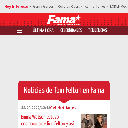
Gema Garoa
Roro vs Rivers
Karina Torres
LCDLF Méxi
ÚLTIMA HORA
CELEBRIDADES
TENDENCIAS
SALUD Y 
Noticias de Tom Felton en Fama
12.04.2022/12:42
Celebridades
Emma Watson estuvo
enamorada de Tom Felton y así