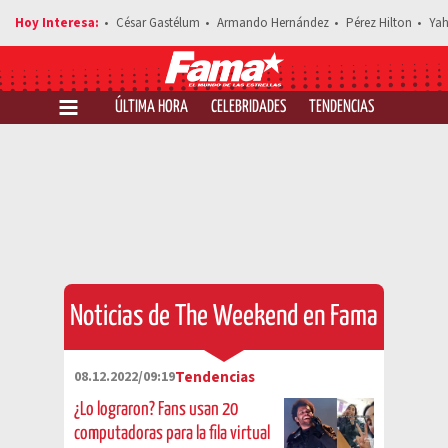
César Gastélum
Armando Hernández
Pérez Hilton
Yah
ÚLTIMA HORA
CELEBRIDADES
TENDENCIAS
SALUD Y 
Noticias de The Weekend en Fama
08.12.2022/09:19
Tendencias
¿Lo lograron? Fans usan 20
computadoras para la fila virtual