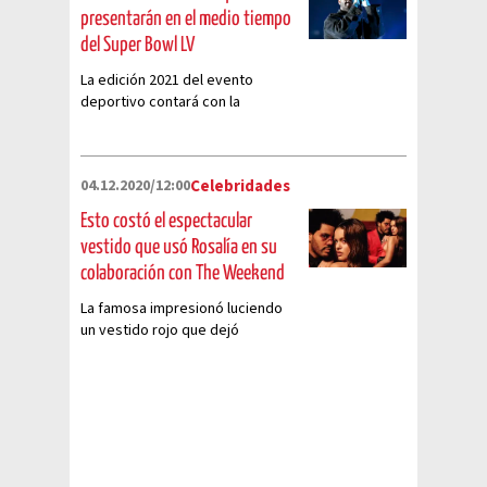
presentarán en el medio tiempo
del Super Bowl LV
La edición 2021 del evento
deportivo contará con la
presencia de reconocidos
artistas
04.12.2020/12:00
Celebridades
Esto costó el espectacular
vestido que usó Rosalía en su
colaboración con The Weekend
La famosa impresionó luciendo
un vestido rojo que dejó
impresionados a sus fans debido
a lo mucho que le favorecía y
causó aún más revuelo por su
costo