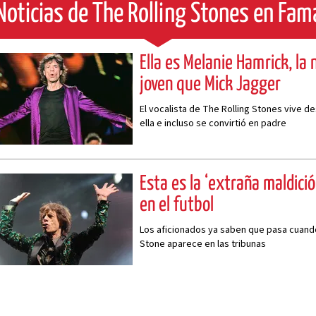
Noticias de The Rolling Stones en Fam
Ella es Melanie Hamrick, la
joven que Mick Jagger
El vocalista de The Rolling Stones vive 
ella e incluso se convirtió en padre
Esta es la ‘extraña maldici
en el futbol
Los aficionados ya saben que pasa cuando
Stone aparece en las tribunas