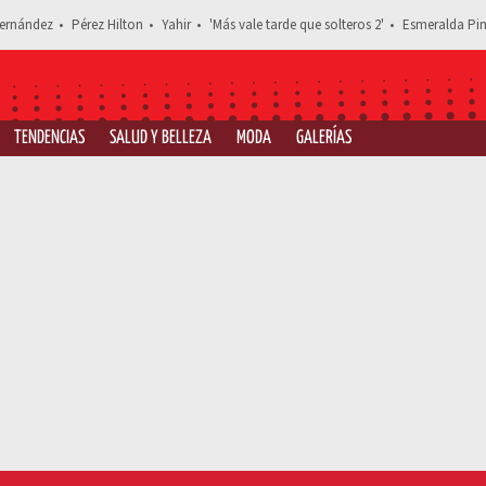
ernández
Pérez Hilton
Yahir
'Más vale tarde que solteros 2'
Esmeralda Pim
TENDENCIAS
SALUD Y BELLEZA
MODA
GALERÍAS