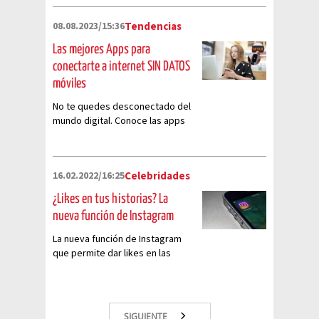
WhatsApp! Aprende a programar
llamadas y videollamadas,
08.08.2023/15:36
Tendencias
mantén tu calendario bajo
control y nunca más llegues
Las mejores Apps para
tarde a una reunión virtual.
conectarte a internet SIN DATOS
móviles
No te quedes desconectado del
mundo digital. Conoce las apps
que funcionan sin necesidad de
internet. Desde entretenimiento
con Netflix hasta productividad
16.02.2022/16:25
Celebridades
con Google Drive offline. ¡Explora
sin conexión!
¿Likes en tus historias? La
nueva función de Instagram
La nueva función de Instagram
que permite dar likes en las
historias sin enviar mensajes
SIGUIENTE