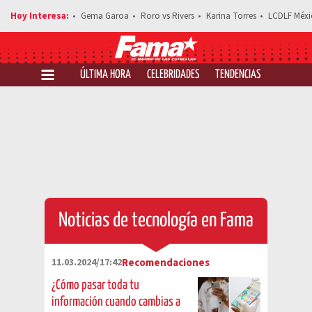
Gema Garoa
Roro vs Rivers
Karina Torres
LCDLF Méxi
ÚLTIMA HORA
CELEBRIDADES
TENDENCIAS
SALUD Y 
Noticias de tecnología en Fama
11.03.2024/17:42
Recomendaciones
¿Cómo pasar toda tu
información cuando cambias a