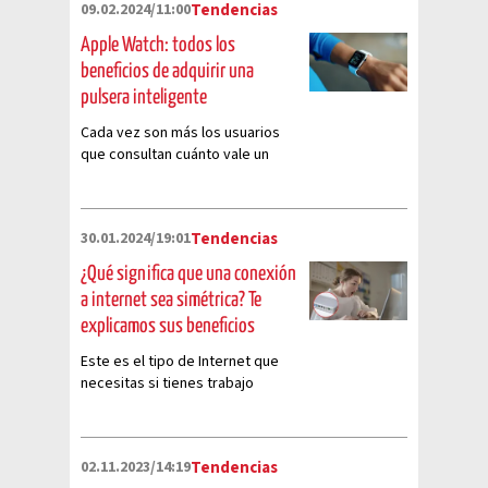
09.02.2024/11:00
Tendencias
Apple Watch: todos los
beneficios de adquirir una
pulsera inteligente
Cada vez son más los usuarios
que consultan cuánto vale un
Apple Watch para disfrutar de las
ventajas imperdibles que
otorgan estos smartwatch
30.01.2024/19:01
Tendencias
¿Qué significa que una conexión
a internet sea simétrica? Te
explicamos sus beneficios
Este es el tipo de Internet que
necesitas si tienes trabajo
remoto o clases en línea, conoce
más de la conexión simétrica
02.11.2023/14:19
Tendencias