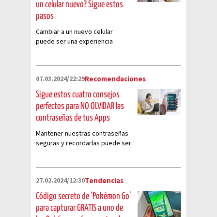
un celular nuevo? Sigue estos
pasos
Cambiar a un nuevo celular
puede ser una experiencia
emocionante, pero también
puede generar preocupación
sobre cómo transferir toda tu
07.03.2024/22:29
Recomendaciones
información de manera efectiva.
Sigue estos cuatro consejos
perfectos para NO OLVIDAR las
contraseñas de tus Apps
Mantener nuestras contraseñas
seguras y recordarlas puede ser
un desafío en el mundo digital
actual. Sin embargo, existen
varios consejos prácticos que
27.02.2024/12:30
Tendencias
pueden ayudarnos a proteger
nuestras cuentas y evitar el
Código secreto de ‘Pokémon Go’
olvido de claves
para capturar GRATIS a uno de