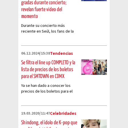
gradas durante concierto;
revelan fuerte video del
momento
Durante su concierto más
reciente en Seúl, los fans de la
banda coreana sufrieron un
grave accidente
06.12.2024/15:38
Tendencias
Se filtra el line up COMPLETO y la
lista de precios de los boletos
para el SMTOWN en CDMX
Ya se han dado a conocer los
precios de los boletos para el
concierto de los grupos de SM
Entertainment en México
19.03.2020/11:47
Celebridades
Shindong, el ídolo de K-pop que