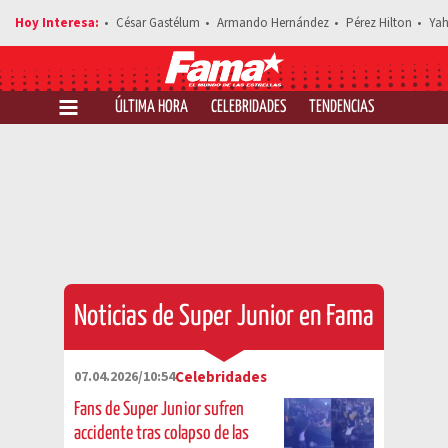
César Gastélum
Armando Hernández
Pérez Hilton
Yah
ÚLTIMA HORA
CELEBRIDADES
TENDENCIAS
SALUD Y 
Noticias de Super Junior en Fama
07.04.2026/10:54
Celebridades
Fans de Super Junior sufren
accidente tras colapso de las