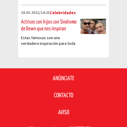
18.03.2021/14:23
Celebridades
Actrices con hijos con Síndrome
de Down que nos inspiran
Estas famosas son una
verdadera inspiración para toda
madre con un niño con
necesidades especiales
ANÚNCIATE
CONTACTO
AVISO