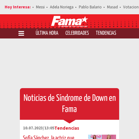
Messi
Adela Noriega
Pablo Balario
Masad
Votacion
ÚLTIMA HORA
CELEBRIDADES
TENDENCIAS
SALUD Y 
Noticias de Síndrome de Down en
Fama
10.07.2023/13:05
Tendencias
Sofía Sánchez, la actriz que