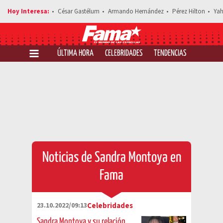
César Gastélum
Armando Hernández
Pérez Hilton
Yah
ÚLTIMA HORA
CELEBRIDADES
TENDENCIAS
SALUD Y 
Noticias de Sandra Montoya en
Fama
23.10.2022/09:13
Celebridades
Sandra Montoya y su relación