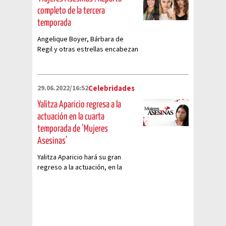
completo de la tercera
temporada
Angelique Boyer, Bárbara de
Regil y otras estrellas encabezan
la tercera entrega de la serie de
ViX, prometiendo historias
impactantes y actuaciones
29.06.2022/16:52
Celebridades
memorables.
Yalitza Aparicio regresa a la
actuación en la cuarta
temporada de ‘Mujeres
Asesinas’
Yalitza Aparicio hará su gran
regreso a la actuación, en la
cuarta temporada de ‘Mujeres
Asesinas'.