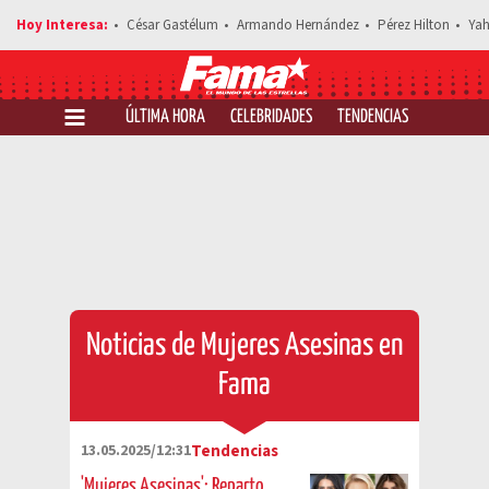
César Gastélum
Armando Hernández
Pérez Hilton
Yah
ÚLTIMA HORA
CELEBRIDADES
TENDENCIAS
SALUD Y 
Noticias de Mujeres Asesinas en
Fama
13.05.2025/12:31
Tendencias
'Mujeres Asesinas': Reparto