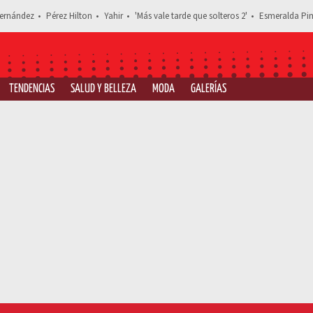
ernández
Pérez Hilton
Yahir
'Más vale tarde que solteros 2'
Esmeralda Pim
TENDENCIAS
SALUD Y BELLEZA
MODA
GALERÍAS