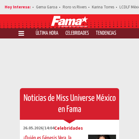
Gema Garoa
Roro vs Rivers
Karina Torres
LCDLF Méxi
ÚLTIMA HORA
CELEBRIDADES
TENDENCIAS
SALUD Y 
Noticias de Miss Universe México
en Fama
26.05.2026/14:04
Celebridades
¿Quién es Génesis Vera, la