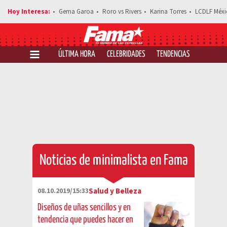
Gema Garoa
Roro vs Rivers
Karina Torres
LCDLF Méxi
ÚLTIMA HORA
CELEBRIDADES
TENDENCIAS
SALUD Y 
Noticias de minimalista en Fama
08.10.2019/15:33
Salud y Belleza
Diseños de uñas sencillos y en
tendencia que puedes hacer en