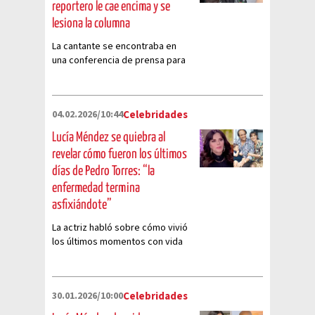
reportero le cae encima y se
lesiona la columna
La cantante se encontraba en
una conferencia de prensa para
la gira ‘Grandiosas' cuando sufrió
el incidente.
04.02.2026/10:44
Celebridades
Lucía Méndez se quiebra al
revelar cómo fueron los últimos
días de Pedro Torres: “la
enfermedad termina
asfixiándote”
La actriz habló sobre cómo vivió
los últimos momentos con vida
de su exesposo y padre de su
hijo
30.01.2026/10:00
Celebridades