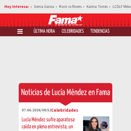
Gema Garoa
Roro vs Rivers
Karina Torres
LCDLF Méxi
ÚLTIMA HORA
CELEBRIDADES
TENDENCIAS
SALUD Y 
Noticias de Lucía Méndez en Fama
07.06.2026/08:52
Celebridades
Lucía Méndez sufre aparatosa
caída en plena entrevista; un