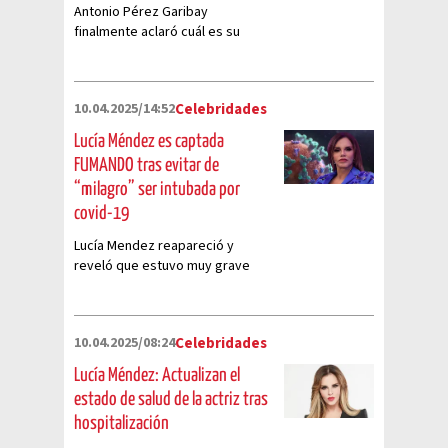
Antonio Pérez Garibay
finalmente aclaró cuál es su
relación con la icónica actriz de
telenovelas
10.04.2025/14:52
Celebridades
Lucía Méndez es captada
FUMANDO tras evitar de
“milagro” ser intubada por
covid-19
Lucía Mendez reapareció y
reveló que estuvo muy grave
durante su más reciente
hospitalización
10.04.2025/08:24
Celebridades
Lucía Méndez: Actualizan el
estado de salud de la actriz tras
hospitalización