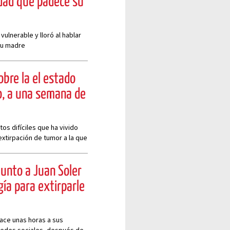
dad que padece su
vulnerable y lloró al hablar
su madre
obre la el estado
o, a una semana de
os difíciles que ha vivido
 extirpación de tumor a la que
junto a Juan Soler
gía para extirparle
hace unas horas a sus