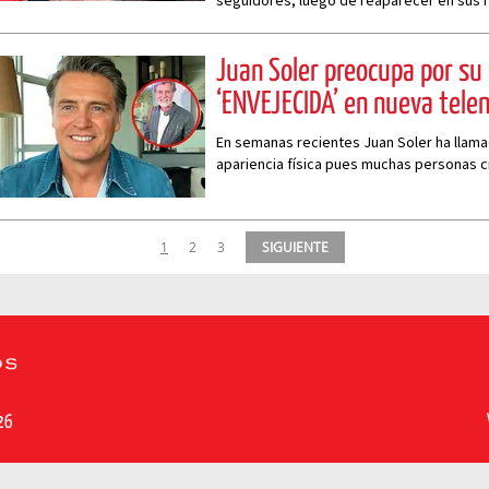
seguidores, luego de reaparecer en sus 
su intervención quirúrgica
Juan Soler preocupa por su 
‘ENVEJECIDA’ en nueva tele
En semanas recientes Juan Soler ha llama
apariencia física pues muchas personas 
mayor actualmente
1
2
3
SIGUIENTE
26