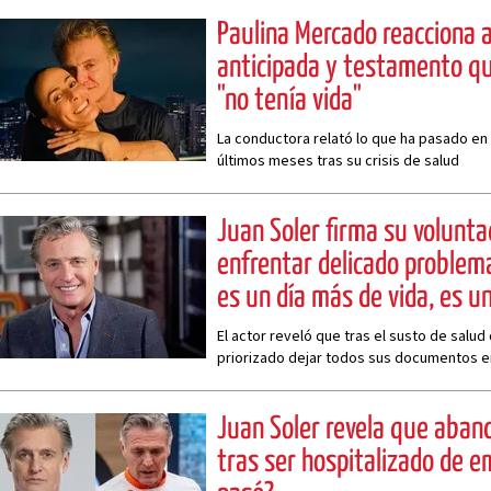
Paulina Mercado reacciona a
anticipada y testamento qu
"no tenía vida"
La conductora relató lo que ha pasado en l
últimos meses tras su crisis de salud
Juan Soler firma su volunta
enfrentar delicado problema
es un día más de vida, es 
El actor reveló que tras el susto de salud 
priorizado dejar todos sus documentos e
Juan Soler revela que aban
tras ser hospitalizado de e