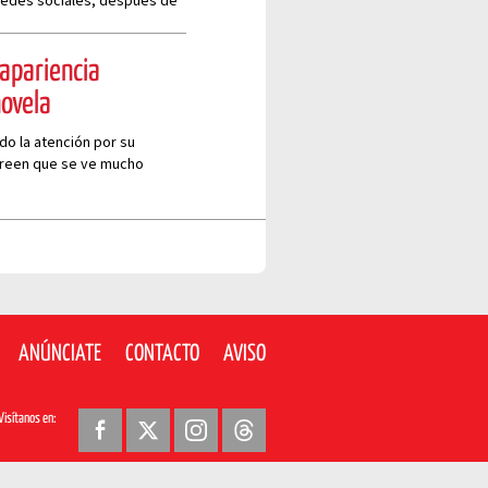
redes sociales, después de
apariencia
novela
do la atención por su
creen que se ve mucho
ANÚNCIATE
CONTACTO
AVISO
Visítanos en: