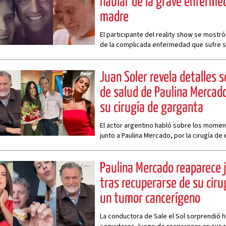
hablar de la grave enferme
madre
El participante del reality show se mostró 
de la complicada enfermedad que sufre 
Juan Soler revela detalles s
de salud de Paulina Mercad
su cirugía de garganta
El actor argentino habló sobre los moment
junto a Paulina Mercado, por la cirugía de
estuvo sometida su novia
Paulina Mercado reaparece 
tras recuperarse de su ciru
un tumor cancerígeno
La conductora de Sale el Sol sorprendió 