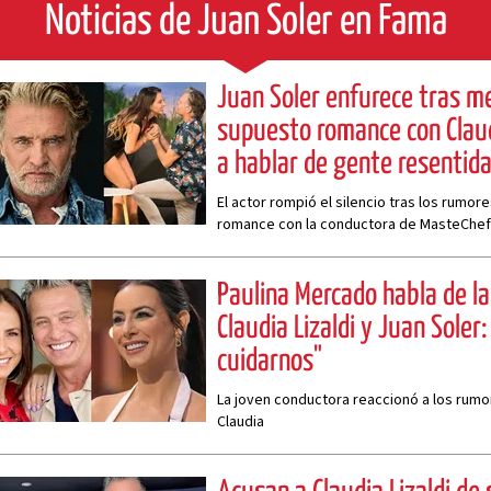
Noticias de Juan Soler en Fama
Juan Soler enfurece tras m
supuesto romance con Claudi
a hablar de gente resentid
El actor rompió el silencio tras los rumo
romance con la conductora de MasteChef
Paulina Mercado habla de la
Claudia Lizaldi y Juan Soler
cuidarnos"
La joven conductora reaccionó a los rumo
Claudia