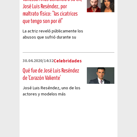
José Luis Reséndez, por
maltrato físico: "las cicatrices
que tengo son por él"
La actriz reveló públicamente los
abusos que sufrió durante su
relación con el actor José Luis
Reséndez.
30.04.2020/14:32
Celebridades
Qué fue de José Luis Reséndez
de 'Corazón Valiente'
José Luis Reséndez, uno de los
actores y modelos más
atractivos en el mundo del
espectáculo que enamora en
redes sociales