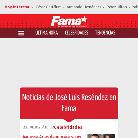
César Gastélum
Armando Hernández
Pérez Hilton
Yah
ÚLTIMA HORA
CELEBRIDADES
TENDENCIAS
SALUD Y 
Noticias de José Luis Reséndez en
Fama
22.04.2025/10:32
Celebridades
Vanessa Arias denuncia a su ex,