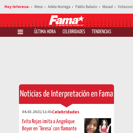
Messi
Adela Noriega
Pablo Balario
Masad
Votacion
ÚLTIMA HORA
CELEBRIDADES
TENDENCIAS
SALUD Y 
Noticias de Interpretación en Fama
04.03.2021/11:01
Celebridades
Evita Rojas imita a Angelique
Boyer en ‘Teresa’ con flamante