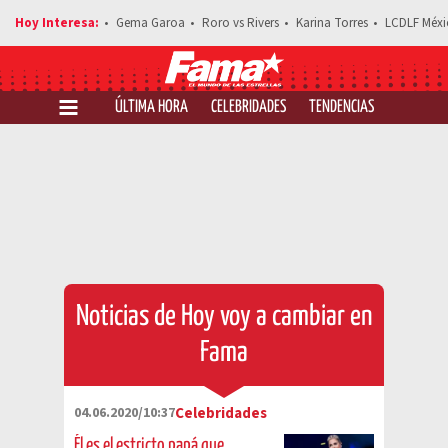
Gema Garoa
Roro vs Rivers
Karina Torres
LCDLF Méxi
ÚLTIMA HORA
CELEBRIDADES
TENDENCIAS
SALUD Y 
Noticias de Hoy voy a cambiar en
Fama
04.06.2020/10:37
Celebridades
Él es el estricto papá que