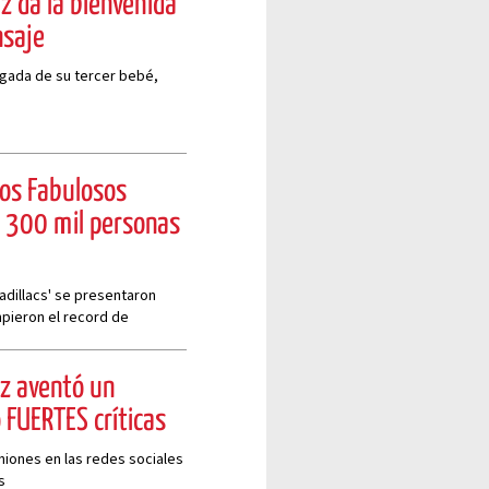
az da la bienvenida
nsaje
legada de su tercer bebé,
Los Fabulosos
e 300 mil personas
adillacs' se presentaron
pieron el record de
az aventó un
ó FUERTES críticas
iniones en las redes sociales
s