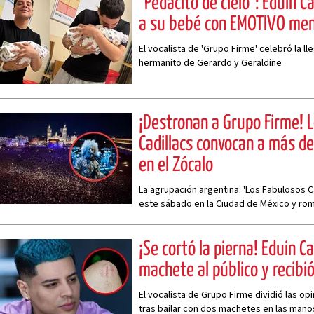
"Pedacito de cielo": Eduin C
a su bebé con EMOTIVO me
El vocalista de 'Grupo Firme' celebró la l
hermanito de Gerardo y Geraldine
¡Destronan a Grupo Firme! 
Cadillacs convocan a más d
en el Zócalo
La agrupación argentina: 'Los Fabulosos C
este sábado en la Ciudad de México y rom
asistencia de Grupo Firme
¡Se cortó la pierna! Eduin C
machete al público y recibi
El vocalista de Grupo Firme dividió las op
tras bailar con dos machetes en las mano