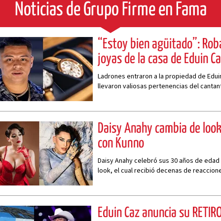
Noticias de Grupo Firme en Fama
“Estoy bien agüitado”: Rob
joyas de la casa de Eduin C
Ladrones entraron a la propiedad de Edui
llevaron valiosas pertenencias del cantan
Daisy Anahy cambia de look
con Kunno
Daisy Anahy celebró sus 30 años de edad
look, el cual recibió decenas de reaccion
un famoso venezolano
Eduin Caz anuncia su RETIRO