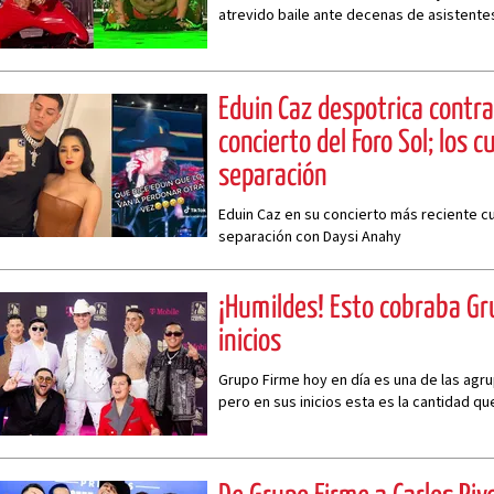
atrevido baile ante decenas de asistente
Eduin Caz despotrica contra
concierto del Foro Sol; los c
separación
Eduin Caz en su concierto más reciente cu
separación con Daysi Anahy
¡Humildes! Esto cobraba Gr
inicios
Grupo Firme hoy en día es una de las agr
pero en sus inicios esta es la cantidad q