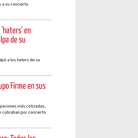
s a su concierto
 'haters' en
ulpa de su
lpó a los haters de su
upo Firme en sus
upaciones más cotizadas,
ue cobraban por concierto