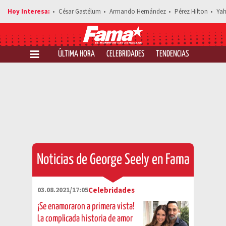
César Gastélum
Armando Hernández
Pérez Hilton
Yah
ÚLTIMA HORA
CELEBRIDADES
TENDENCIAS
SALUD Y 
Noticias de George Seely en Fama
03.08.2021/17:05
Celebridades
¡Se enamoraron a primera vista!
La complicada historia de amor