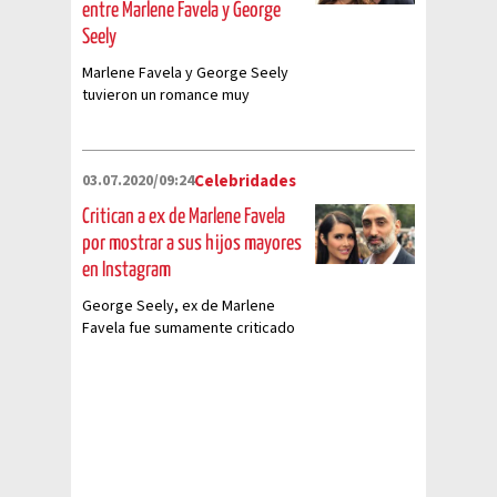
entre Marlene Favela y George
Seely
Marlene Favela y George Seely
tuvieron un romance muy
apasionado que, aunque ya ha
llegado a su fin, sigue dando
mucho de qué hablar
03.07.2020/09:24
Celebridades
Critican a ex de Marlene Favela
por mostrar a sus hijos mayores
en Instagram
George Seely, ex de Marlene
Favela fue sumamente criticado
por presentar a sus hijos en
redes sociales