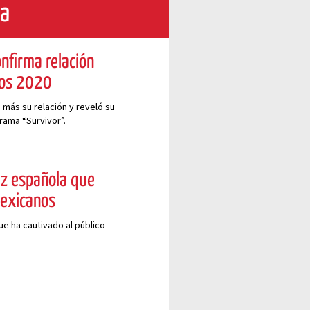
ma
onfirma relación
ros 2020
 más su relación y reveló su
ama “Survivor”.
iz española que
mexicanos
e ha cautivado al público