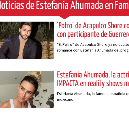
oticias de Estefanía Ahumada en Fa
‘Potro’ de Acapulco Shore c
con participante de Guerre
“El Potro” de Acapulco Shore ya no ocultó
romance con Estefania Ahumada del progr
Estefania Ahumada, la actr
IMPACTA en reality shows 
Estefania Ahumada, la famosa española qu
mexicano