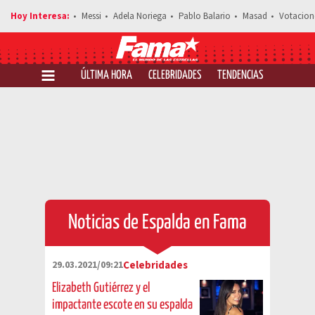
Messi
Adela Noriega
Pablo Balario
Masad
Votacion
ÚLTIMA HORA
CELEBRIDADES
TENDENCIAS
SALUD Y 
Noticias de Espalda en Fama
29.03.2021/09:21
Celebridades
Elizabeth Gutiérrez y el
impactante escote en su espalda