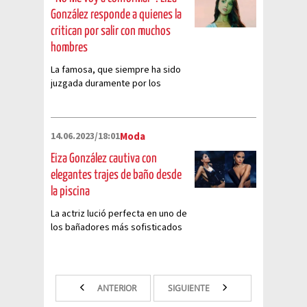
González responde a quienes la
critican por salir con muchos
hombres
La famosa, que siempre ha sido
juzgada duramente por los
muchos romances públicos que
ha tenido, finalmente responde
14.06.2023/18:01
Moda
Eiza González cautiva con
elegantes trajes de baño desde
la piscina
La actriz lució perfecta en uno de
los bañadores más sofisticados
y minimalistas. ¡Así fue su look!
ANTERIOR
SIGUIENTE