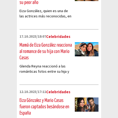
su peor año
Eiza González, quien es una de
las actrices más reconocidas, en
Instagram aseguró que el 2023
fue su peor año y estas son las
razones
17.10.2023/18:07
Celebridades
Mamá de Eiza González reacciona
al romance de su hija con Mario
Casas
Glenda Reyna reaccionó a las
románticas fotos entre su hija y
Mario Casas, estrella de 'Tres
Metros Sobre el Cielo'
12.10.2023/17:11
Celebridades
Eiza Gónzalez y Mario Casas
fueron captados besándose en
España