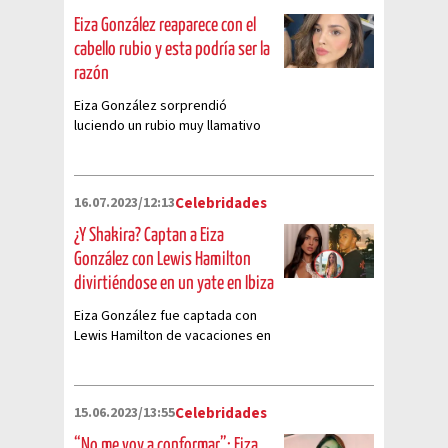
Eiza González reaparece con el
cabello rubio y esta podría ser la
razón
Eiza González sorprendió
luciendo un rubio muy llamativo
en algunas fotografías que
publicó en Instagram
16.07.2023/12:13
Celebridades
¿Y Shakira? Captan a Eiza
González con Lewis Hamilton
divirtiéndose en un yate en Ibiza
Eiza González fue captada con
Lewis Hamilton de vacaciones en
Ibiza y todos se preguntan
dónde está shakira
15.06.2023/13:55
Celebridades
“No me voy a conformar”: Eiza