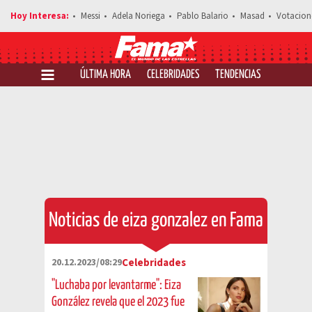
Messi
Adela Noriega
Pablo Balario
Masad
Votacion
ÚLTIMA HORA
CELEBRIDADES
TENDENCIAS
SALUD Y 
Noticias de eiza gonzalez en Fama
20.12.2023/08:29
Celebridades
"Luchaba por levantarme": Eiza
González revela que el 2023 fue