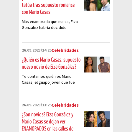
tatúa tras supuesto romance
con Mario Casas
Más enamorada que nunca, Eiza
González habría decidido
realizarse una peculiar marca en
la piel en honor a Mario Casas
26.09.2023/14:25
Celebridades
¿Quién es Mario Casas, supuesto
nuevo novio de Eiza González?
Te contamos quién es Mario
Casas, el guapo joven que fue
captado junto a Eiza González en
Italia
26.09.2023/13:25
Celebridades
¿Son novios? Eiza González y
Mario Casas se dejan ver
ENAMORADOS en las calles de