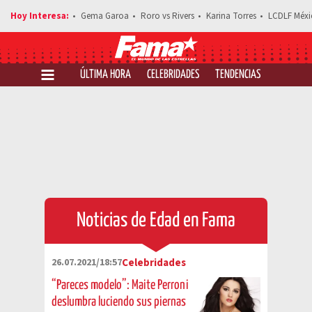
Gema Garoa
Roro vs Rivers
Karina Torres
LCDLF Méxi
ÚLTIMA HORA
CELEBRIDADES
TENDENCIAS
SALUD Y 
Noticias de Edad en Fama
26.07.2021/18:57
Celebridades
“Pareces modelo”: Maite Perroni
deslumbra luciendo sus piernas