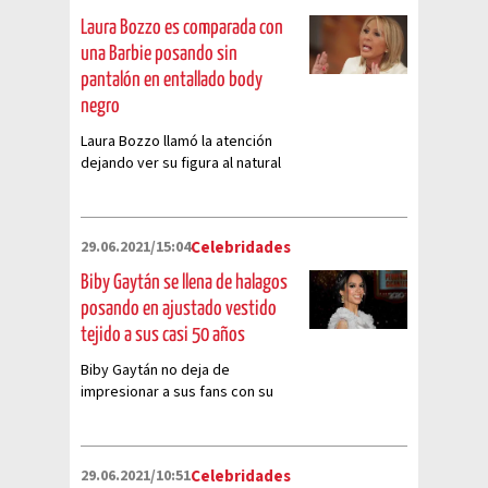
Laura Bozzo es comparada con
una Barbie posando sin
pantalón en entallado body
negro
Laura Bozzo llamó la atención
dejando ver su figura al natural
en un impresionante body y
luciendo unos modernos lentes a
sus casi 70 años
29.06.2021/15:04
Celebridades
Biby Gaytán se llena de halagos
posando en ajustado vestido
tejido a sus casi 50 años
Biby Gaytán no deja de
impresionar a sus fans con su
belleza posando en elegante,
pero entallado vestido tejido,
dejando ver su torneada figura
29.06.2021/10:51
Celebridades