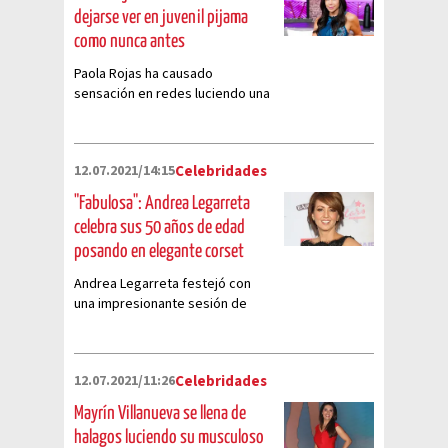
dejarse ver en juvenil pijama
como nunca antes
Paola Rojas ha causado
sensación en redes luciendo una
playera de tirantes como pijama
12.07.2021/14:15
Celebridades
"Fabulosa": Andrea Legarreta
celebra sus 50 años de edad
posando en elegante corset
Andrea Legarreta festejó con
una impresionante sesión de
fotos su cumpleaños y sus fans
han quedado verdaderamente
encantados con su look
12.07.2021/11:26
Celebridades
Mayrín Villanueva se llena de
halagos luciendo su musculoso