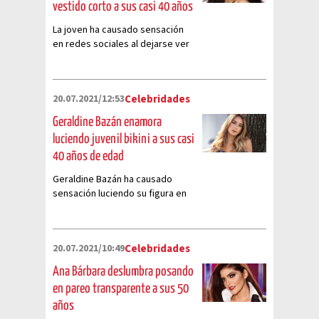
vestido corto a sus casi 40 años
La joven ha causado sensación
en redes sociales al dejarse ver
luciendo un elegante vestido
morado que fascinó a sus fans
20.07.2021/12:53
Celebridades
Geraldine Bazán enamora
luciendo juvenil bikini a sus casi
40 años de edad
Geraldine Bazán ha causado
sensación luciendo su figura en
un espectacular bikini
estampado
20.07.2021/10:49
Celebridades
Ana Bárbara deslumbra posando
en pareo transparente a sus 50
años