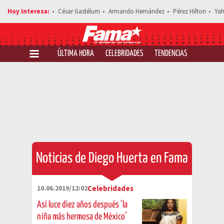
César Gastélum
Armando Hernández
Pérez Hilton
Yah
ÚLTIMA HORA
CELEBRIDADES
TENDENCIAS
SALUD Y 
Noticias de Diego Huerta en Fama
10.06.2019/12:02
Celebridades
Así luce diez años después ‘la
niña más hermosa de México’