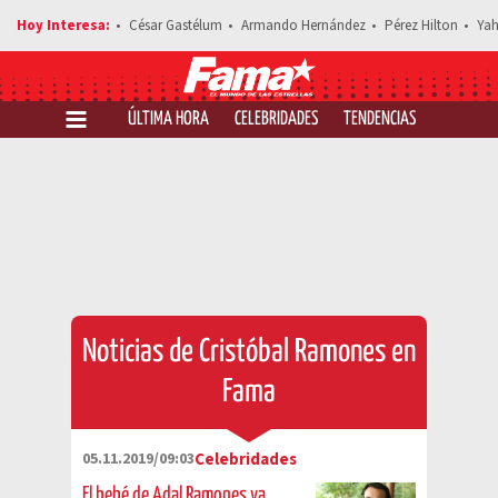
César Gastélum
Armando Hernández
Pérez Hilton
Yah
ÚLTIMA HORA
CELEBRIDADES
TENDENCIAS
SALUD Y 
Noticias de Cristóbal Ramones en
Fama
05.11.2019/09:03
Celebridades
El bebé de Adal Ramones ya