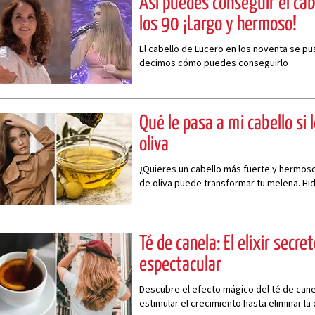
Así puedes conseguir el cab
los 90 ¡Largo y hermoso!
El cabello de Lucero en los noventa se p
decimos cómo puedes conseguirlo
Qué le pasa a mi cabello si 
oliva
¿Quieres un cabello más fuerte y hermos
de oliva puede transformar tu melena. Hidr
en un solo ingrediente
Té de canela: El elixir secre
espectacular
Descubre el efecto mágico del té de cane
estimular el crecimiento hasta eliminar la