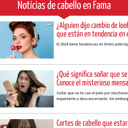
Noticias de cabello en Fama
¿Alguien dijo cambio de look
que están en tendencia en
El 2024 tiene tendencias en tintes pelirr
¿Qué significa soñar que se 
Conoce el misterioso mensa
Soñar que se te cae el pelo por mechone
inquietante y desconcertante. Sin emba
revelar mucho sobre nuestras emocione
subyacentes
Cortes de cabello que esta