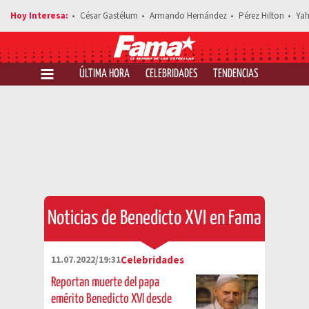
César Gastélum
Armando Hernández
Pérez Hilton
Yah
ÚLTIMA HORA
CELEBRIDADES
TENDENCIAS
SALUD Y 
Noticias de Benedicto XVI en Fama
11.07.2022/19:31
Celebridades
Reportan muerte del papa
emérito Benedicto XVI desde