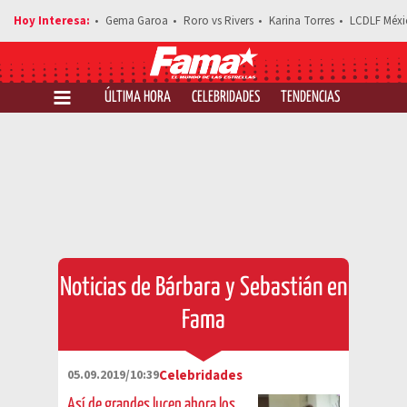
Gema Garoa
Roro vs Rivers
Karina Torres
LCDLF Méxi
ÚLTIMA HORA
CELEBRIDADES
TENDENCIAS
SALUD Y 
Noticias de Bárbara y Sebastián en
Fama
05.09.2019/10:39
Celebridades
Así de grandes lucen ahora los